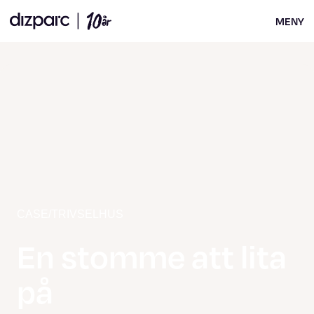
MENY
CASE
/
TRIVSELHUS
En stomme att lita
på