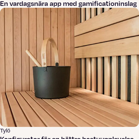
En vardagsnära app med gamificationinslag
Tylö
Konfigurator för en bättre bastuupplevelse