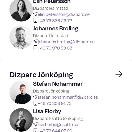
Elin Petersson
Dizparc Halmstad
elin.petersson@dizparc.se
+46 76 866 26 72
Johannes Broling
Dizparc Halmstad
johannes.broling@dizparc.se
+46 70 970 59 08
Dizparc Jönköping
Stefan Nohammar
Dizparc Jönköping
stefan.nohammar@dizparc.se
+46 70 308 91 73
Lisa Florby
Dizparc Esatto Jönköping
lisa.florby@esatto.se
+46 72 644 07 00