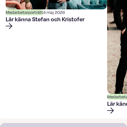
Medarbetarporträtt
4 maj 2026
Lär känna Stefan och Kristofer
Medarbeta
Lär kä