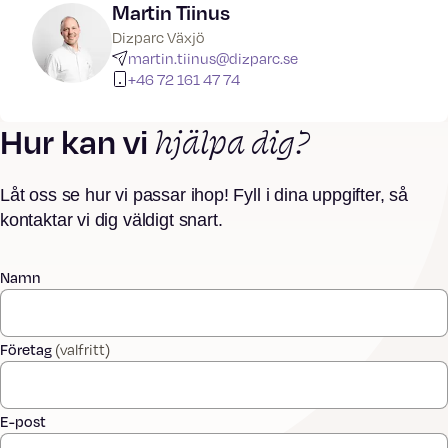
Martin Tiinus
Dizparc Växjö
martin.tiinus@dizparc.se
+46 72 161 47 74
hjälpa dig?
Hur kan vi
Låt oss se hur vi passar ihop! Fyll i dina uppgifter, så
kontaktar vi dig väldigt snart.
Namn
Företag
(valfritt)
E-post