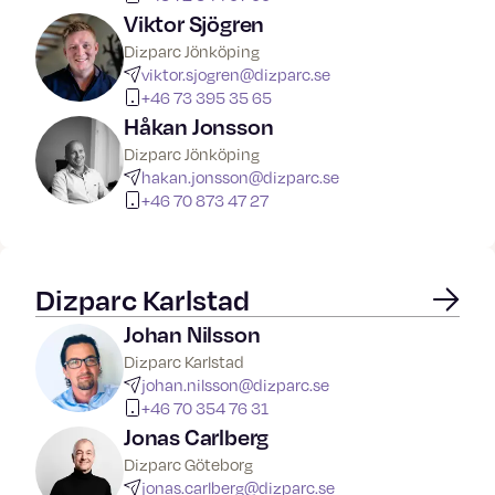
Viktor Sjögren
Dizparc Jönköping
viktor.sjogren@dizparc.se
+46 73 395 35 65
Håkan Jonsson
Dizparc Jönköping
hakan.jonsson@dizparc.se
+46 70 873 47 27
Dizparc Karlstad
Johan Nilsson
Dizparc Karlstad
johan.nilsson@dizparc.se
+46 70 354 76 31
Jonas Carlberg
Dizparc Göteborg
jonas.carlberg@dizparc.se