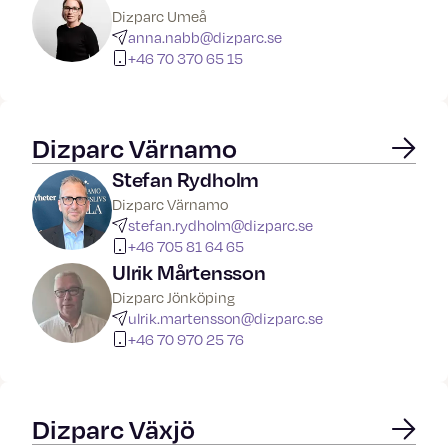
Dizparc Umeå
anna.nabb@dizparc.se
+46 70 370 65 15
Dizparc Värnamo
Stefan Rydholm
Dizparc Värnamo
stefan.rydholm@dizparc.se
+46 705 81 64 65
Ulrik Mårtensson
Dizparc Jönköping
ulrik.martensson@dizparc.se
+46 70 970 25 76
Dizparc Växjö