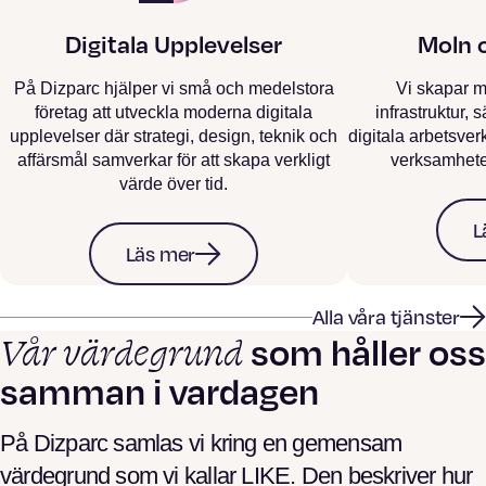
Digitala Upplevelser
Moln 
På Dizparc hjälper vi små och medelstora
Vi skapar m
företag att utveckla moderna digitala
infrastruktur,
upplevelser där strategi, design, teknik och
digitala arbetsver
affärsmål samverkar för att skapa verkligt
verksamheter
värde över tid.
L
Läs mer
Alla våra tjänster
Vår värdegrund
som håller oss
samman i vardagen
På Dizparc samlas vi kring en gemensam
värdegrund som vi kallar LIKE. Den beskriver hur