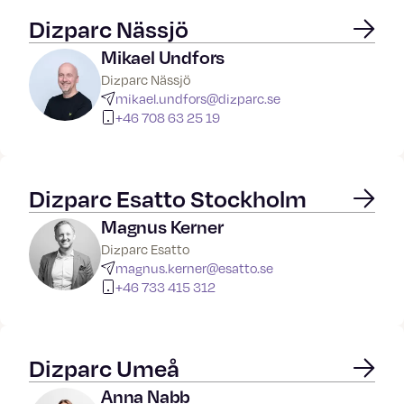
Dizparc Nässjö
Mikael Undfors
Dizparc Nässjö
mikael.undfors@dizparc.se
+46 708 63 25 19
Dizparc Esatto Stockholm
Magnus Kerner
Dizparc Esatto
magnus.kerner@esatto.se
+46 733 415 312
Dizparc Umeå
Anna Nabb