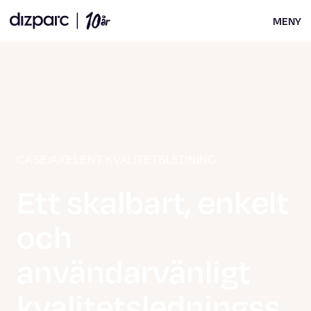
MENY
CASE
/
AXELENT KVALITETSLEDNING
Ett skalbart, enkelt
och
användarvänligt
kvalitetsledningss