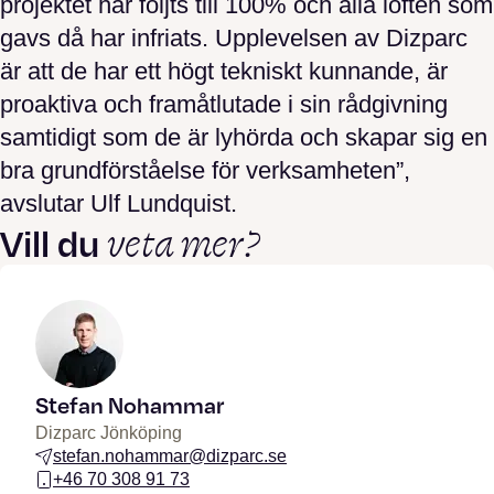
projektet har följts till 100% och alla löften som
gavs då har infriats. Upplevelsen av Dizparc
är att de har ett högt tekniskt kunnande, är
proaktiva och framåtlutade i sin rådgivning
samtidigt som de är lyhörda och skapar sig en
bra grundförståelse för verksamheten”,
avslutar Ulf Lundquist.
veta mer?
Vill du
Stefan Nohammar
Dizparc Jönköping
stefan.nohammar@dizparc.se
+46 70 308 91 73