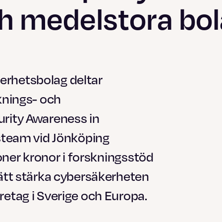
h medelstora bo
erhetsbolag deltar
knings- och
urity Awareness in
gsteam vid Jönköping
joner kronor i forskningsstöd
sätt stärka cybersäkerheten
etag i Sverige och Europa.