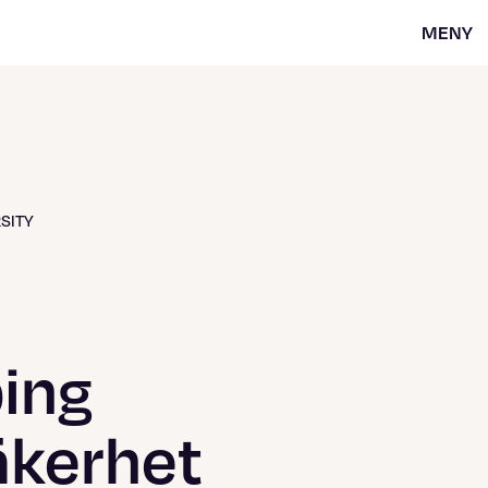
MENY
SITY
ping
äkerhet