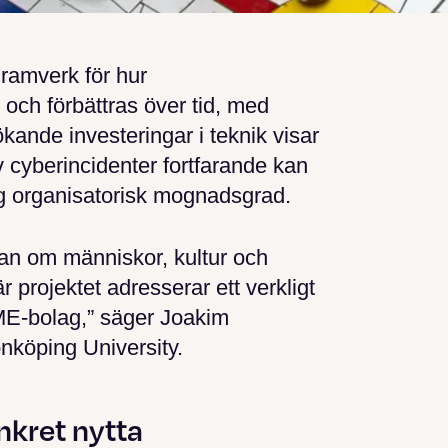
 ramverk för hur
och förbättras över tid, med
ökande investeringar i teknik visar
v cyberincidenter fortfarande kan
låg organisatorisk mognadsgrad.
tan om människor, kultur och
r projektet adresserar ett verkligt
E-bolag,” säger Joakim
nköping University.
nkret nytta