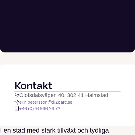
Kontakt
Olofsdalsvägen 40, 302 41 Halmstad
elin.petersson@dizparc.se
+46 (0)76 866 26 72
I en stad med stark tillväxt och tydliga