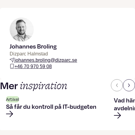
Johannes Broling
Dizparc Halmstad
johannes.broling@dizparc.se
+46 70 970 59 08
inspiration
Mer
Vad hän
Artikel
Så får du kontroll på IT-budgeten
avdelni