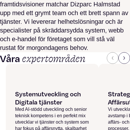
framtidsvisioner matchar Dizparc Halmstad
upp med ett grymt team och ett brett spann av
tjänster. Vi levererar helhetslösningar och är
specialister på skräddarsydda system, webb
och e-handel för företaget som vill stå väl
rustat för morgondagens behov.
expertområden
Våra
Systemutveckling och
Strateg
Digitala tjänster
Affärsu
Med AI-stödd utveckling och senior
Vi utveckl
teknisk kompetens i en perfekt mix
avstamp i 
utvecklar vi tjänster och system som
affärs- oc
har fokus på affärsnytta, skalbarhet
processer,