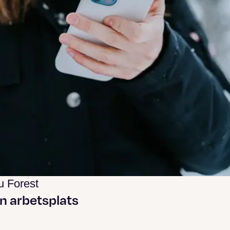
 Forest
 arbetsplats