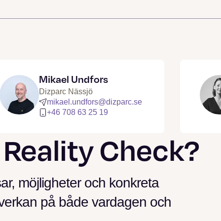
Mikael Undfors
Dizparc Nässjö
mikael.undfors@dizparc.se
+46 708 63 25 19
 Reality Check?
sar, möjligheter och konkreta
 påverkan på både vardagen och