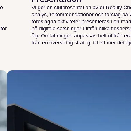
re
Vi gör en slutpresentation av er Reality C
analys, rekommendationer och förslag på v
föreslagna aktiviteter presenteras i en ro
för
på digitala satsningar utifrån olika tidspers
år). Omfattningen anpassas helt utifrån era
från en översiktlig strategi till ett mer deta