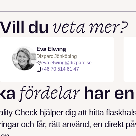
veta mer?
Vill du
Eva Elwing
Dizparc Jönköping
eva.elwing@dizparc.se
+46 70 514 61 47
fördelar
lka
har en
lity Check hjälper dig att hitta flaskhal
tringar och får, rätt använd, en direkt