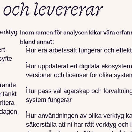
och levererar
verktyg
Inom ramen för analysen kikar våra erfar
bland annat:
rt
Hur era arbetssätt fungerar och effekt
syfte
Hur uppdaterat ert digitala ekosyste
versioner och licenser för olika syste
örande
Hur pass väl ägarskap och förvaltnin
mtänkt
system fungerar
ritera
rdagen.
Hur användningen av olika verktyg ka
säkerställa att ni har rätt verktyg och 