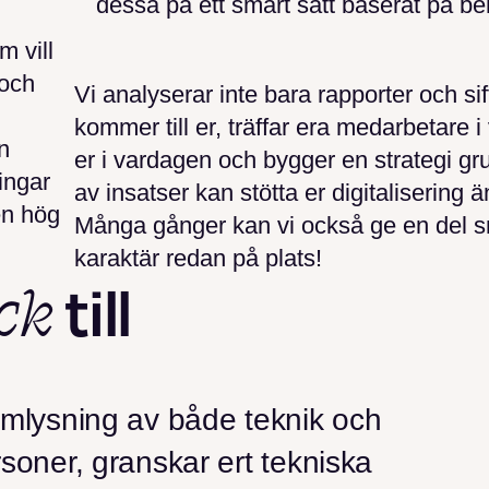
dessa på ett smart sätt baserat på b
m vill
 och
Vi analyserar inte bara rapporter och sif
kommer till er, träffar era medarbetare 
n
er i vardagen och bygger en strategi gru
ingar
av insatser kan stötta er digitalisering 
en hög
Många gånger kan vi också ge en del s
karaktär redan på plats!
ck
till
omlysning av både teknik och
soner, granskar ert tekniska