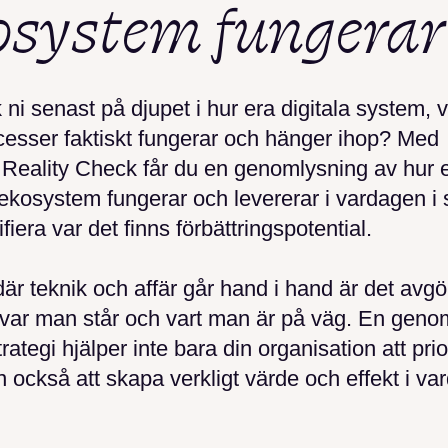
osystem fungerar 
 ni senast på djupet i hur era digitala system, 
cesser faktiskt fungerar och hänger ihop? Med
 Reality Check får du en genomlysning av hur e
 ekosystem fungerar och levererar i vardagen i 
ifiera var det finns förbättringspotential.
 där teknik och affär går hand i hand är det avg
a var man står och vart man är på väg. En geno
strategi hjälper inte bara din organisation att prio
an också att skapa verkligt värde och effekt i va