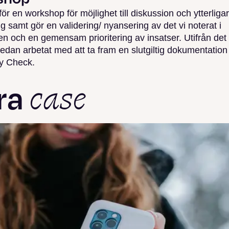
r en workshop för möjlighet till diskussion och ytterliga
g samt gör en validering/ nyansering av det vi noterat i
sen och en gemensam prioritering av insatser. Utifrån det
sedan arbetat med att ta fram en slutgiltig dokumentation 
ty Check.
case
ra