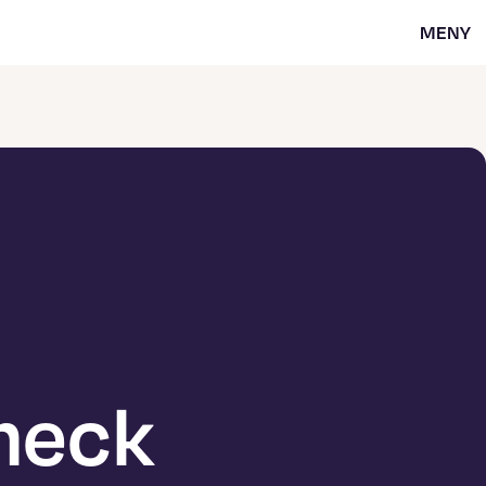
MENY
Check