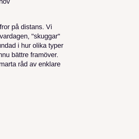
ehov
fror på distans. Vi
i vardagen, "skuggar"
ndad i hur olika typer
ännu bättre framöver.
marta råd av enklare