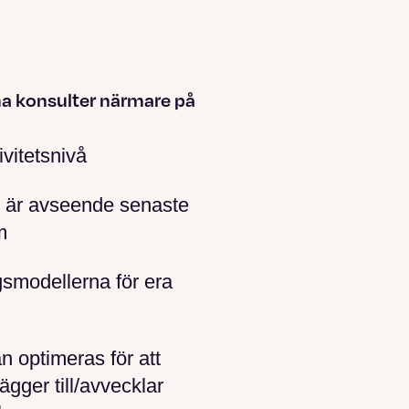
na konsulter närmare på
ivitetsnivå
m är avseende senaste
m
gsmodellerna för era
n optimeras för att
lägger till/avvecklar