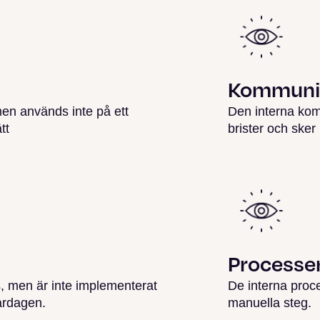
Kommuni
men används inte på ett
Den interna ko
tt
brister och sker i
Processe
s, men är inte implementerat
De interna proc
ardagen.
manuella steg.