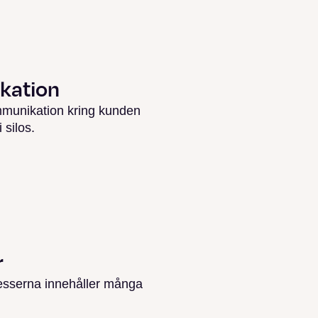
kation
mmunikation kring kunden
 silos.
r
esserna innehåller många