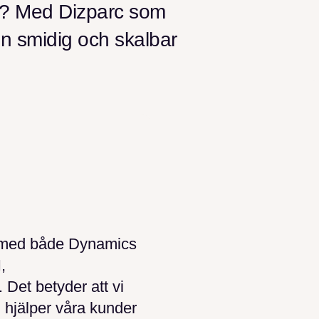
al? Med Dizparc som
en smidig och skalbar
r med både Dynamics
,
 Det betyder att vi
 hjälper våra kunder