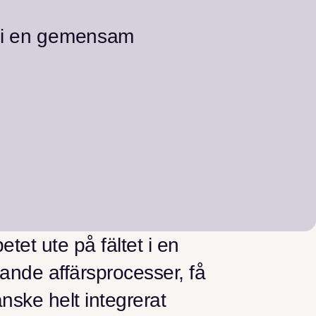
et i en gemensam
tet ute på fältet i en
nde affärsprocesser, få
nske helt integrerat