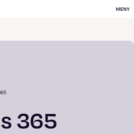
MENY
365
cs 365