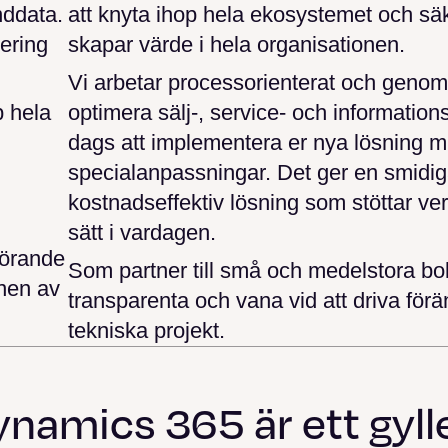
nddata.
att knyta ihop hela ekosystemet och säk
ering
skapar värde i hela organisationen.
Vi arbetar processorienterat och genom
p hela
optimera sälj-, service- och information
dags att implementera er nya lösning m
specialanpassningar. Det ger en smidig
kostnadseffektiv lösning som stöttar v
sätt i vardagen.
görande
Som partner till små och medelstora bol
onen av
transparenta och vana vid att driva förä
tekniska projekt.
namics 365 är ett gyllen