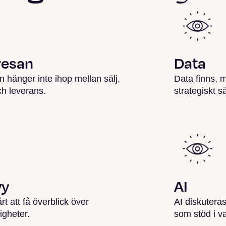
resan
Data
 hänger inte ihop mellan sälj,
Data finns, 
ch leverans.
strategiskt sä
vy
AI
rt att få överblick över
AI diskutera
igheter.
som stöd i v