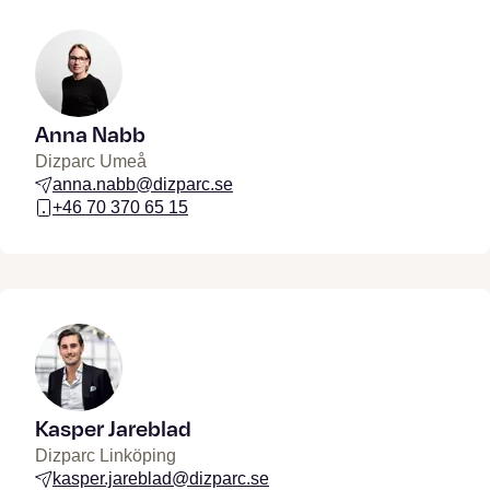
Anna Nabb
Dizparc Umeå
anna.nabb@dizparc.se
+46 70 370 65 15
Kasper Jareblad
Dizparc Linköping
kasper.jareblad@dizparc.se