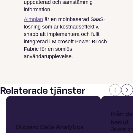
uppdaterad och samstämmig
information.
Aimplan
är en molnbaserad SaaS-
lösning som är kostnadseffektiv,
snabb att implementera och fullt
integrerad i Microsoft Power BI och
Fabric för en sömlös
användarupplevelse.
Relaterade tjänster
Från dat
beslut
Dizparc Data Analytics
Oavsett om